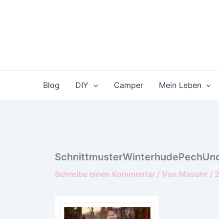
Zum
Inhalt
springen
Blog
DIY
Camper
Mein Leben
SchnittmusterWinterhudePechUn
Schreibe einen Kommentar
/ Von
Masuhr
/
2