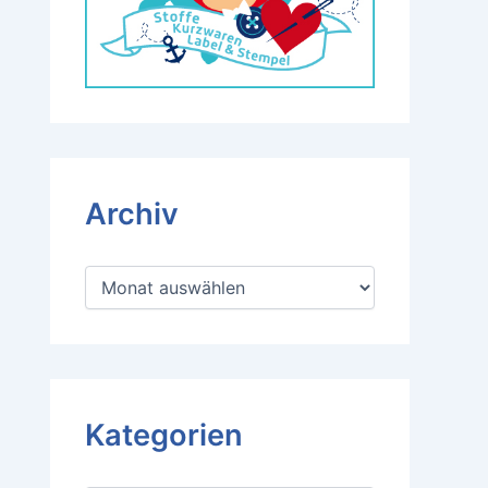
Archiv
A
r
c
h
i
v
Kategorien