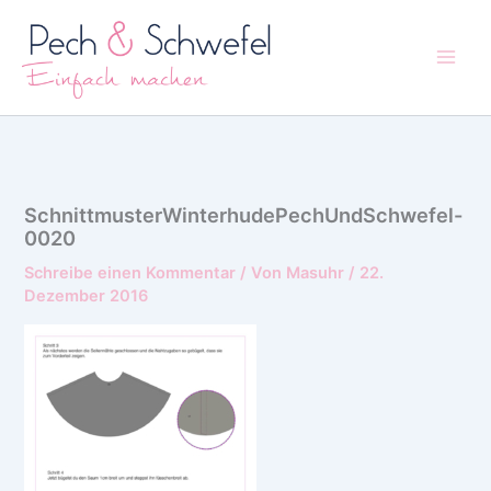
Zum
Inhalt
springen
SchnittmusterWinterhudePechUndSchwefel-
0020
Schreibe einen Kommentar
/ Von
Masuhr
/
22.
Dezember 2016