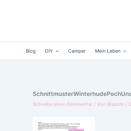
Zum
Inhalt
springen
Blog
DIY
Camper
Mein Leben
SchnittmusterWinterhudePechUn
Schreibe einen Kommentar
/ Von
Masuhr
/
2