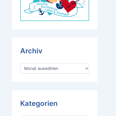
Archiv
A
r
c
h
i
v
Kategorien