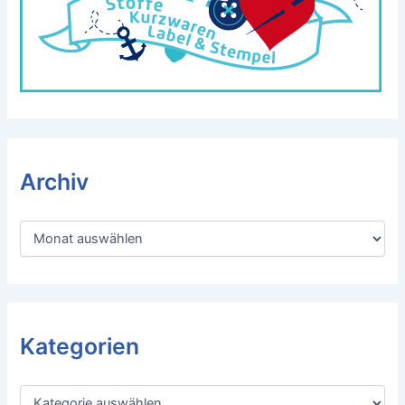
Archiv
A
r
c
h
i
v
Kategorien
K