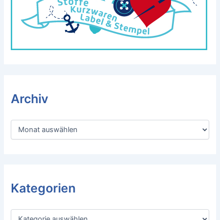
Archiv
A
r
c
h
i
v
Kategorien
K