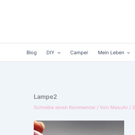
Zum
Inhalt
springen
Blog
DIY
Camper
Mein Leben
Lampe2
Schreibe einen Kommentar
/ Von
Masuhr
/
2