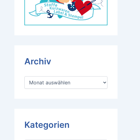
Archiv
A
r
c
h
i
v
Kategorien