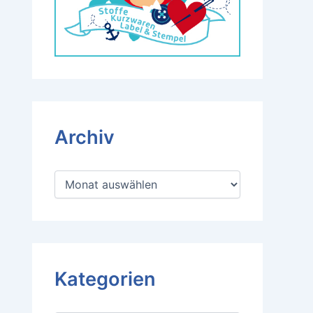
Archiv
A
r
c
h
i
v
Kategorien