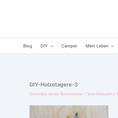
Zum
Inhalt
springen
Blog
DIY
Camper
Mein Leben
DIY-Holzetagere-3
Schreibe einen Kommentar
/ Von
Masuhr
/
3