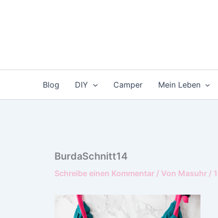
Zum
Inhalt
springen
Blog
DIY
Camper
Mein Leben
BurdaSchnitt14
Schreibe einen Kommentar
/ Von
Masuhr
/
1