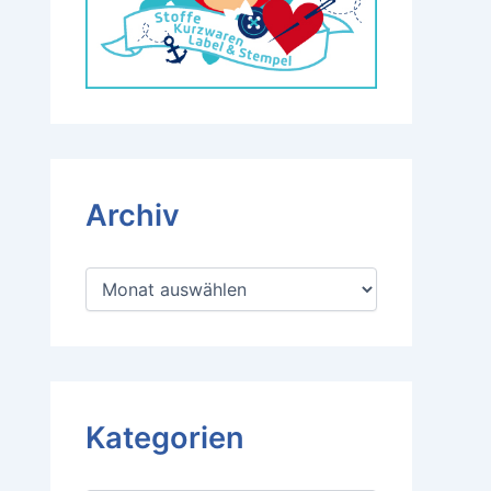
Archiv
A
r
c
h
i
v
Kategorien