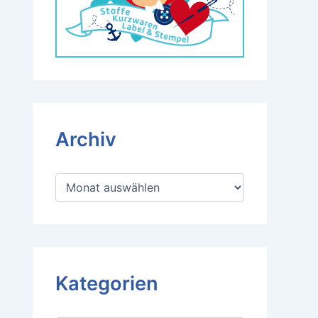
Archiv
A
r
c
h
i
v
Kategorien