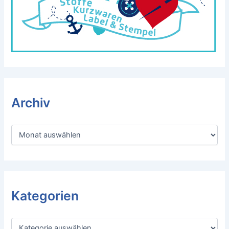
Archiv
A
r
c
h
i
v
Kategorien
K