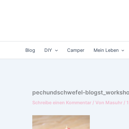
Zum
Inhalt
springen
Blog
DIY
Camper
Mein Leben
pechundschwefel-blogst_worksh
Schreibe einen Kommentar
/ Von
Masuhr
/
1