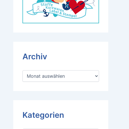
Archiv
A
r
c
h
i
v
Kategorien