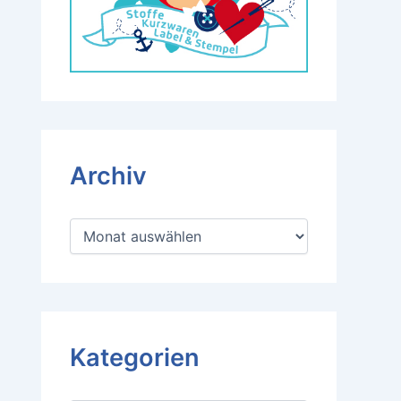
Archiv
A
r
c
h
i
v
Kategorien