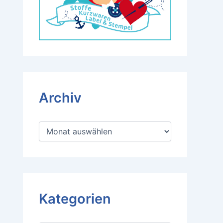
Archiv
A
r
c
h
i
v
Kategorien