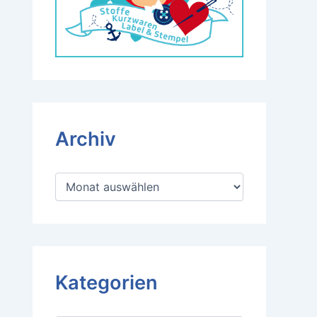
Archiv
A
r
c
h
i
v
Kategorien