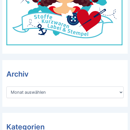
Archiv
A
r
c
h
i
v
Kategorien