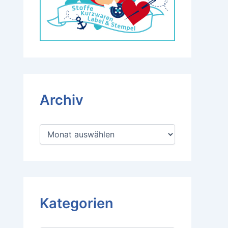
Archiv
A
r
c
h
i
v
Kategorien