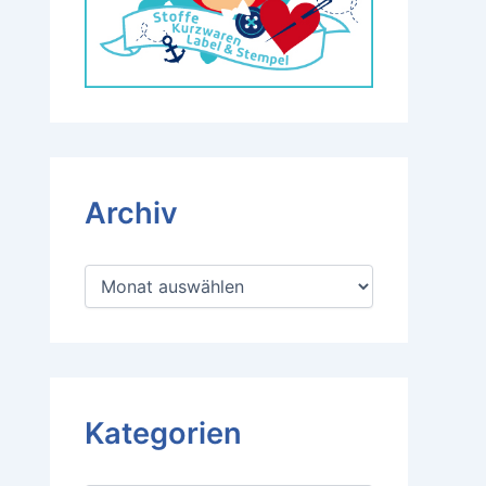
Archiv
A
r
c
h
i
v
Kategorien