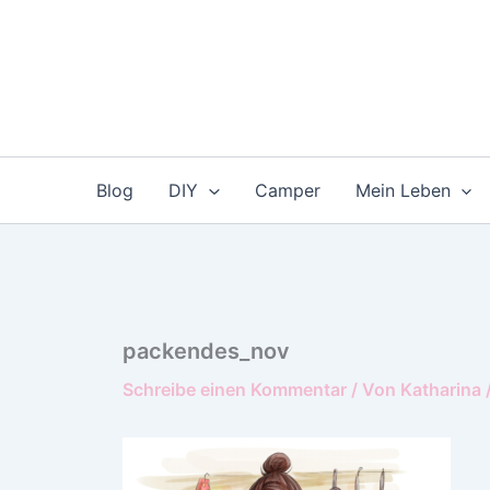
Zum
Inhalt
springen
Blog
DIY
Camper
Mein Leben
packendes_nov
Schreibe einen Kommentar
/ Von
Katharina