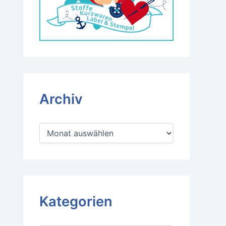
Archiv
A
r
c
h
i
v
Kategorien