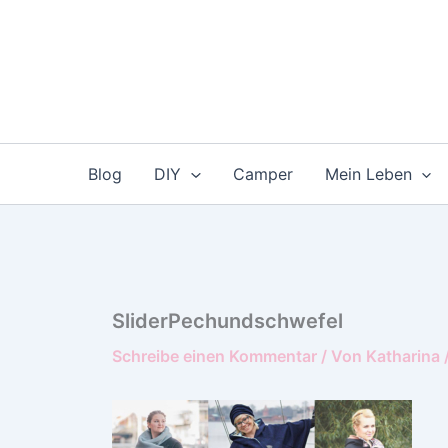
Zum
Inhalt
springen
Blog
DIY
Camper
Mein Leben
SliderPechundschwefel
Schreibe einen Kommentar
/ Von
Katharina