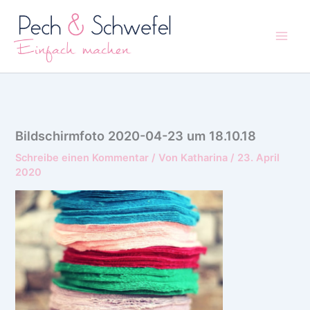
Zum
Inhalt
springen
Bildschirmfoto 2020-04-23 um 18.10.18
Schreibe einen Kommentar
/ Von
Katharina
/
23. April
2020