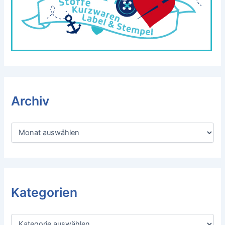
Archiv
A
r
c
h
i
v
Kategorien
K