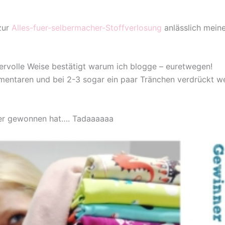
zur
Alles-fuer-selbermacher-Stoffverlosung
anlässlich mein
rvolle Weise bestätigt warum ich blogge – euretwegen!
entaren und bei 2-3 sogar ein paar Tränchen verdrückt wei
n wer gewonnen hat…. Tadaaaaaa