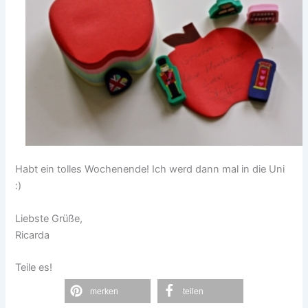
Habt ein tolles Wochenende! Ich werd dann mal in die Uni
:)
Liebste Grüße,
Ricarda
Teile es!
merken
teilen