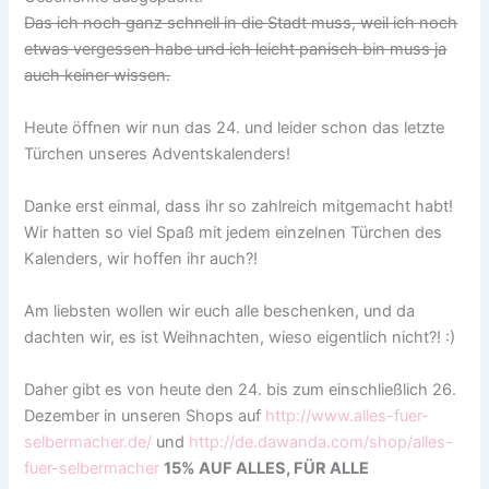
Das ich noch ganz schnell in die Stadt muss, weil ich noch
etwas vergessen habe und ich leicht panisch bin muss ja
auch keiner wissen.
Heute öffnen wir nun das 24. und leider schon das letzte
Türchen unseres Adventskalenders!
Danke erst einmal, dass ihr so zahlreich mitgemacht habt!
Wir hatten so viel Spaß mit jedem einzelnen Türchen des
Kalenders, wir hoffen ihr auch?!
Am liebsten wollen wir euch alle beschenken, und da
dachten wir, es ist Weihnachten, wieso eigentlich nicht?! :)
Daher gibt es von heute den 24. bis zum einschließlich 26.
Dezember in unseren Shops auf
http://www.alles-fuer-
selbermacher.de/
und
http://de.dawanda.com/shop/alles-
fuer-selbermacher
15% AUF ALLES, FÜR ALLE