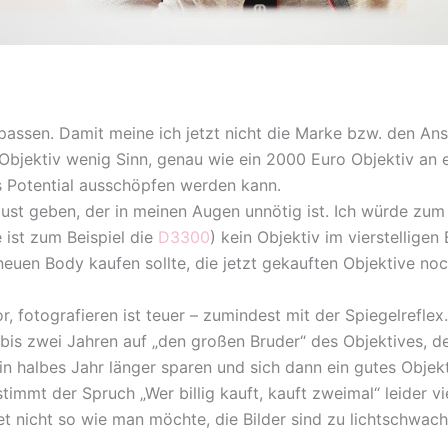
x passen. Damit meine ich jetzt nicht die Marke bzw. den An
bjektiv wenig Sinn, genau wie ein 2000 Euro Objektiv an ei
es Potential ausschöpfen werden kann.
rlust geben, der in meinen Augen unnötig ist. Ich würde zum
 ist zum Beispiel die
D3300
) kein Objektiv im vierstelligen
neuen Body kaufen sollte, die jetzt gekauften Objektive no
, fotografieren ist teuer – zumindest mit der Spiegelrefle
n bis zwei Jahren auf „den großen Bruder“ des Objektives, de
ein halbes Jahr länger sparen und sich dann ein gutes Objek
timmt der Spruch „Wer billig kauft, kauft zweimal“ leider vie
et nicht so wie man möchte, die Bilder sind zu lichtschwac