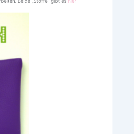
beiten. Beide „Stoffe“ gibt es
hier