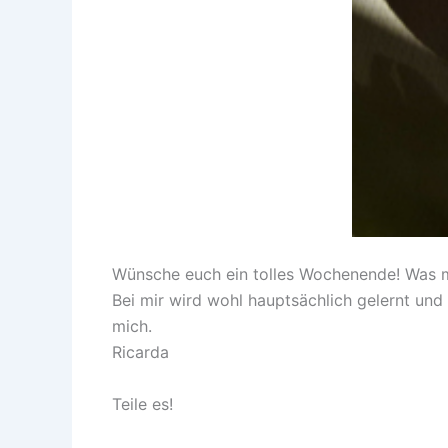
Wünsche euch ein tolles Wochenende! Was m
Bei mir wird wohl hauptsächlich gelernt un
mich.
Ricarda
Teile es!