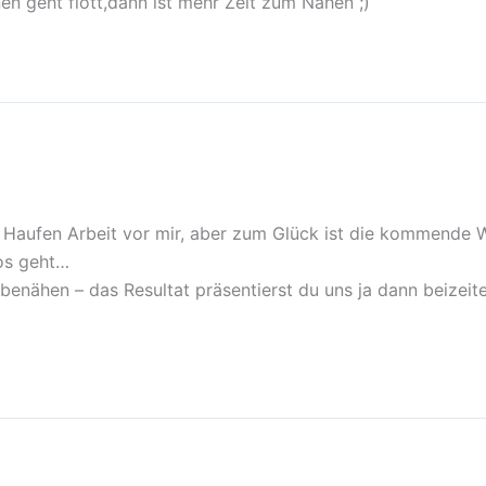
en geht flott,dann ist mehr Zeit zum Nähen ;)
Haufen Arbeit vor mir, aber zum Glück ist die kommende Wo
los geht…
benähen – das Resultat präsentierst du uns ja dann beizeite