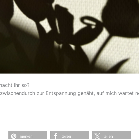
acht ihr so?
d zwischendurch zur Entspannung genäht, auf mich wartet 
merken
teilen
teilen