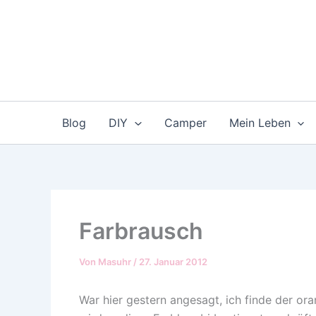
Zum
Inhalt
springen
Blog
DIY
Camper
Mein Leben
Farbrausch
Von
Masuhr
/
27. Januar 2012
War hier gestern angesagt, ich finde der ora