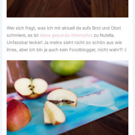
Wer sich fragt, was ich mir aktuell da aufs Brot und Obst
schmiere, es ist
diese gesunde Alternative
zu Nutella.
Unfassbar lecker! Ja meins sieht nicht so schön aus wie
ihres, aber ich bin ja auch kein Foodblogger, nicht wahr?! :)