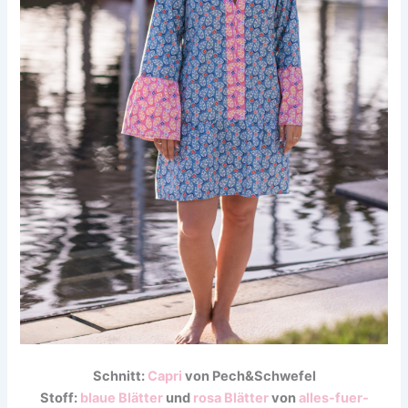
Schnitt:
Capri
von Pech&Schwefel
Stoff:
blaue Blätter
und
rosa Blätter
von
alles-fuer-