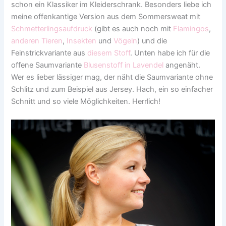
schon ein Klassiker im Kleiderschrank. Besonders liebe ich
meine offenkantige Version aus dem Sommersweat mit
Schmetterlingsaufdruck
(gibt es auch noch mit
Flamingos
,
anderen Tieren
,
Insekten
und
Vögeln
) und die
Feinstrickvariante aus
diesem Stoff
. Unten habe ich für die
offene Saumvariante
Blusenstoff in Lavendel
angenäht.
Wer es lieber lässiger mag, der näht die Saumvariante ohne
Schlitz und zum Beispiel aus Jersey. Hach, ein so einfacher
Schnitt und so viele Möglichkeiten. Herrlich!