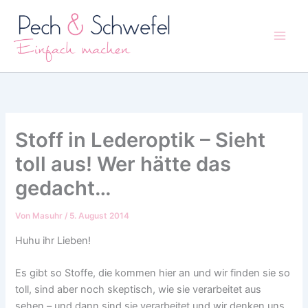
Zum
Inhalt
springen
Stoff in Lederoptik – Sieht
toll aus! Wer hätte das
gedacht…
Von
Masuhr
/
5. August 2014
Huhu ihr Lieben!
Es gibt so Stoffe, die kommen hier an und wir finden sie so
toll, sind aber noch skeptisch, wie sie verarbeitet aus
sehen – und dann sind sie verarbeitet und wir denken uns