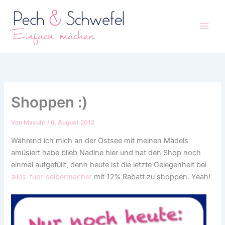
Zum
Inhalt
springen
Shoppen :)
Von
Masuhr
/
6. August 2012
Während ich mich an der Ostsee mit meinen Mädels
amüsiert habe blieb Nadine hier und hat den Shop noch
einmal aufgefüllt, denn heute ist die letzte Gelegenheit bei
alles-fuer-selbermacher
mit 12% Rabatt zu shoppen. Yeah!