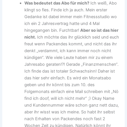
Was bedeutet das Abo für mich?
Ich weiß, Abo
klingt so fies. Finde ich ja auch. Mein erster
Gedanke ist dabei immer mein Fitnessstudio wo
ich ein 2 Jahresvertrag hatte und 4 Mal
hingegangen bin. Furchtbar!
Aber so ist das hier
nicht.
Ich möchte das ihr glücklich seid und euch
freut wenn Packendes kommt, und nicht das ihr
denkt „verdammt, ich kann immer noch nicht
kündigen“. Wie viele Leute haben mir zu einem
Jahresabo geraten!?! Gerade „Finanzmenschen“.
Ich finde das ist totaler Schwachsinn! Daher ist
das hier sehr einfach. Es wird ein Monatsabo
geben und ihr könnt bis zum 10. des
Folgemonats einfach eine Mail schreiben mit „Nö
find ich doof, will ich nicht mehr“ ;) Okay Name
und Kundennummer wäre schon ganz nett dazu,
aber ihr wisst was ich meine. So habt ihr selbst
nach Erhalten von Packendes noch fast 2
Wochen Zeit zu kündigen. Natürlich könnt ihr