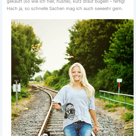
gekauft (so wie ich hier, hüstle), kurz drauf bügeln – fertig!
Hach ja, so schnelle Sachen mag ich auch seeeehr gern.